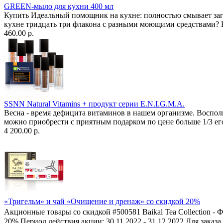
GREEN-мыло для кухни 400 мл
Купить Идеальный помощник на кухне: полностью смывает загр
кухне тридцать три флакона с разными моющими средствами? 
460.00 р.
SSNN Natural Vitamins + продукт серии E.N.I.G.M.A.
Весна - время дефицита витаминов в нашем организме. Восполн
можно приобрести с приятным подарком по цене больше 1/3 ег
4 200.00 р.
«Тригельм» и чай «Очищение и дренаж» со скидкой 20%
Акционные товары со скидкой #500581 Baikal Tea Collection -
20% Период действия акции: 30.11.2022 - 31.12.2022 Для заказа 