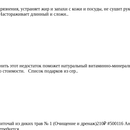
язнения, устраняет жир и запахи с кожи и посуды, не сушит р
Настораживает длинный и сложн..
ить этот недостаток поможет натуральный витаминно-минеральный
о стоимости. Список подарков из сер..
 Фиточай из диких трав № 1 (Очищение и дренаж)210₽ #500116 Ан
требуется ..