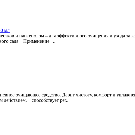
50 мл
стков и пантенолом – для эффективного очищения и ухода за ко
шного сада. Применение ..
дневное очищающее средство. Дарит чистоту, комфорт и увлажн
действием, – способствует рег..