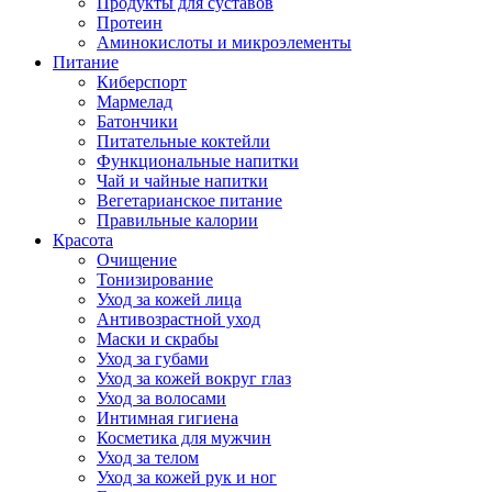
Продукты для суставов
Протеин
Аминокислоты и микроэлементы
Питание
Киберспорт
Мармелад
Батончики
Питательные коктейли
Функциональные напитки
Чай и чайные напитки
Вегетарианское питание
Правильные калории
Красота
Очищение
Тонизирование
Уход за кожей лица
Антивозрастной уход
Маски и скрабы
Уход за губами
Уход за кожей вокруг глаз
Уход за волосами
Интимная гигиена
Косметика для мужчин
Уход за телом
Уход за кожей рук и ног