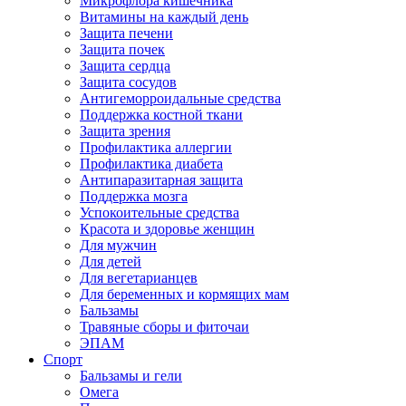
Микрофлора кишечника
Витамины на каждый день
Защита печени
Защита почек
Защита сердца
Защита сосудов
Антигеморроидальные средства
Поддержка костной ткани
Защита зрения
Профилактика аллергии
Профилактика диабета
Антипаразитарная защита
Поддержка мозга
Успокоительные средства
Красота и здоровье женщин
Для мужчин
Для детей
Для вегетарианцев
Для беременных и кормящих мам
Бальзамы
Травяные сборы и фиточаи
ЭПАМ
Спорт
Бальзамы и гели
Омега