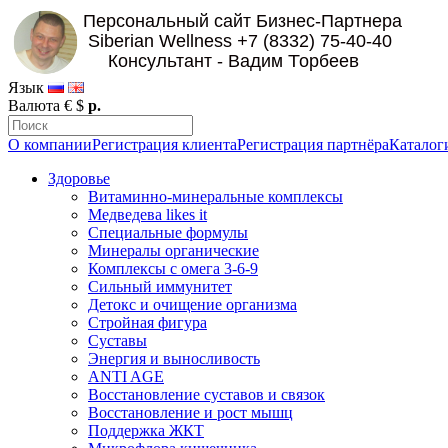
Язык
Валюта
€
$
р.
О компании
Регистрация клиента
Регистрация партнёра
Каталог
Здоровье
Витаминно-минеральные комплексы
Медведева likes it
Специальные формулы
Минералы органические
Комплексы с омега 3-6-9
Сильный иммунитет
Детокс и очищение организма
Стройная фигура
Суставы
Энергия и выносливость
ANTI AGE
Восстановление суставов и связок
Восстановление и рост мышц
Поддержка ЖКТ