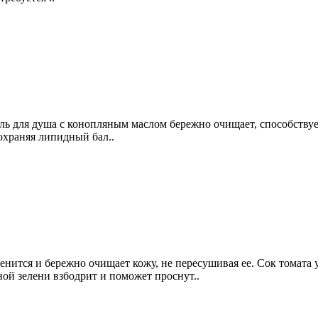
ель для душа с конопляным маслом бережно очищает, способств
охраняя липидный бал..
нится и бережно очищает кожу, не пересушивая ее. Сок томата у
ной зелени взбодрит и поможет проснут..