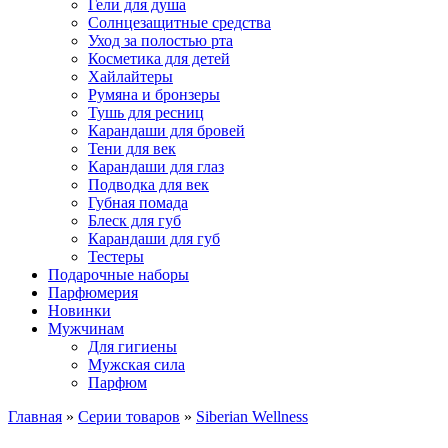
Гели для душа
Солнцезащитные средства
Уход за полостью рта
Косметика для детей
Хайлайтеры
Румяна и бронзеры
Тушь для ресниц
Карандаши для бровей
Тени для век
Карандаши для глаз
Подводка для век
Губная помада
Блеск для губ
Карандаши для губ
Тестеры
Подарочные наборы
Парфюмерия
Новинки
Мужчинам
Для гигиены
Мужская сила
Парфюм
Главная
»
Серии товаров
»
Siberian Wellness