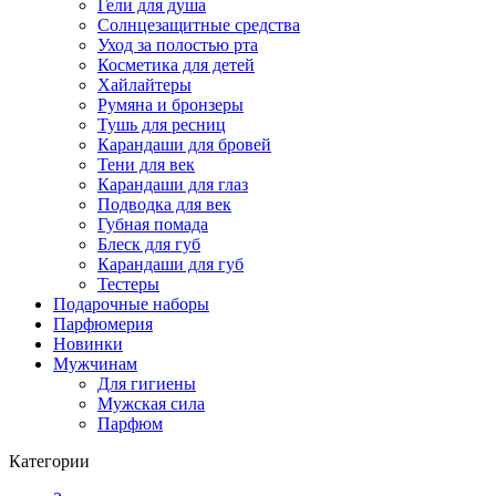
Гели для душа
Солнцезащитные средства
Уход за полостью рта
Косметика для детей
Хайлайтеры
Румяна и бронзеры
Тушь для ресниц
Карандаши для бровей
Тени для век
Карандаши для глаз
Подводка для век
Губная помада
Блеск для губ
Карандаши для губ
Тестеры
Подарочные наборы
Парфюмерия
Новинки
Мужчинам
Для гигиены
Мужская сила
Парфюм
Категории