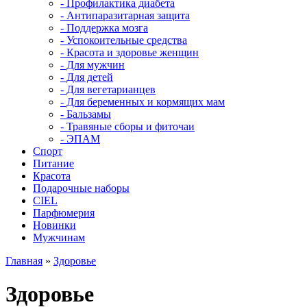
- Профилактика диабета
- Антипаразитарная защита
- Поддержка мозга
- Успокоительные средства
- Красота и здоровье женщин
- Для мужчин
- Для детей
- Для вегетарианцев
- Для беременных и кормящих мам
- Бальзамы
- Травяные сборы и фиточаи
- ЭПАМ
Спорт
Питание
Красота
Подарочные наборы
CIEL
Парфюмерия
Новинки
Мужчинам
Главная
»
Здоровье
Здоровье