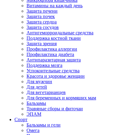
Микрофлора кишечника
Витамины на каждый день
Защита печени
Защита почек
Защита сердца
Защита сосудов
Антигеморроидальные средства
Поддержка костной ткани
Защита зрения
Профилактика аллергии
Профилактика диабета
Антипаразитарная защита
Поддержка мозга
Успокоительные средства
Красота и здоровье женщин
Для мужчин
Для детей
Для вегетарианцев
Для беременных и кормящих мам
Бальзамы
Травяные сборы и фиточаи
ЭПАМ
Спорт
Бальзамы и гели
Омега