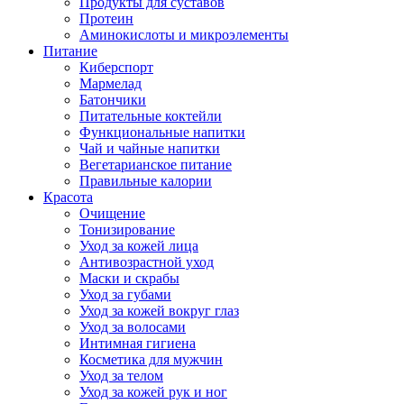
Продукты для суставов
Протеин
Аминокислоты и микроэлементы
Питание
Киберспорт
Мармелад
Батончики
Питательные коктейли
Функциональные напитки
Чай и чайные напитки
Вегетарианское питание
Правильные калории
Красота
Очищение
Тонизирование
Уход за кожей лица
Антивозрастной уход
Маски и скрабы
Уход за губами
Уход за кожей вокруг глаз
Уход за волосами
Интимная гигиена
Косметика для мужчин
Уход за телом
Уход за кожей рук и ног