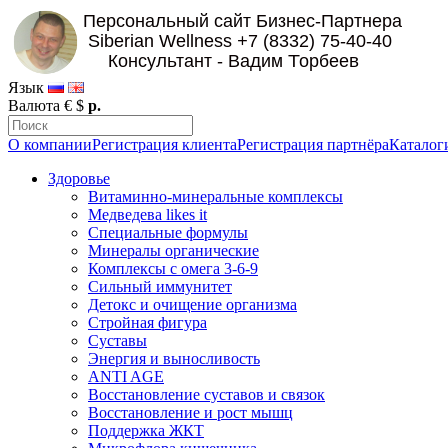
Язык
Валюта
€
$
р.
О компании
Регистрация клиента
Регистрация партнёра
Каталог
Здоровье
Витаминно-минеральные комплексы
Медведева likes it
Специальные формулы
Минералы органические
Комплексы с омега 3-6-9
Сильный иммунитет
Детокс и очищение организма
Стройная фигура
Суставы
Энергия и выносливость
ANTI AGE
Восстановление суставов и связок
Восстановление и рост мышц
Поддержка ЖКТ