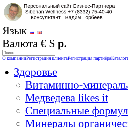
Язык
Валюта
€
$
р.
О компании
Регистрация клиента
Регистрация партнёра
Каталог
Здоровье
Витаминно-минераль
Медведева likes it
Специальные форму
Минералы органичес