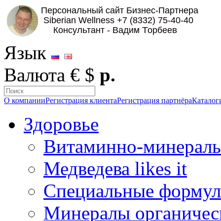
Язык
Валюта
€
$
р.
О компании
Регистрация клиента
Регистрация партнёра
Каталог
Здоровье
Витаминно-минераль
Медведева likes it
Специальные форму
Минералы органичес