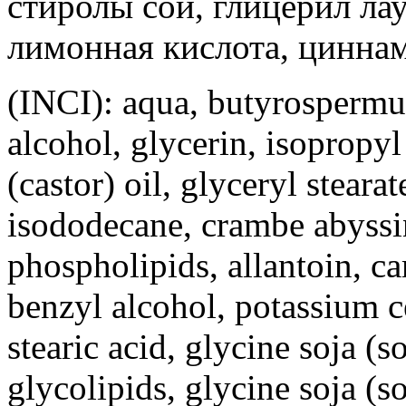
стиролы сои, глицерил лау
лимонная кислота, циннам
(INCI): aqua, butyrospermum
alcohol, glycerin, isopropy
(castor) oil, glyceryl stearat
isododecane, crambe abyssin
phospholipids, allantoin, ca
benzyl alcohol, potassium c
stearic acid, glycine soja (
glycolipids, glycine soja (so