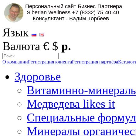
Язык
Валюта
€
$
р.
О компании
Регистрация клиента
Регистрация партнёра
Каталог
Здоровье
Витаминно-минераль
Медведева likes it
Специальные форму
Минералы органичес