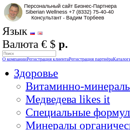
Язык
Валюта
€
$
р.
О компании
Регистрация клиента
Регистрация партнёра
Каталог
Здоровье
Витаминно-минераль
Медведева likes it
Специальные форму
Минералы органичес