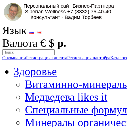
Язык
Валюта
€
$
р.
О компании
Регистрация клиента
Регистрация партнёра
Каталог
Здоровье
Витаминно-минераль
Медведева likes it
Специальные форму
Минералы органичес