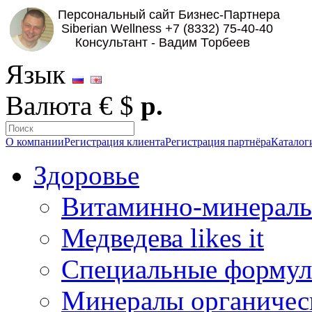
Язык
Валюта
€
$
р.
О компании
Регистрация клиента
Регистрация партнёра
Каталог
Здоровье
Витаминно-минераль
Медведева likes it
Специальные форму
Минералы органичес