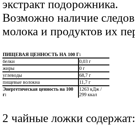
экстракт подорожника.
Возможно наличие следов 
молока и продуктов их пе
ПИЩЕВАЯ ЦЕННОСТЬ НА 100 Г:
белки
0,03 г
жиры
0 г
углеводы
68,7 г
пищевые волокна
11,7 г
Энергетическая ценность на 100
1263 кДж /
г:
299 ккал
2 чайные ложки содержат