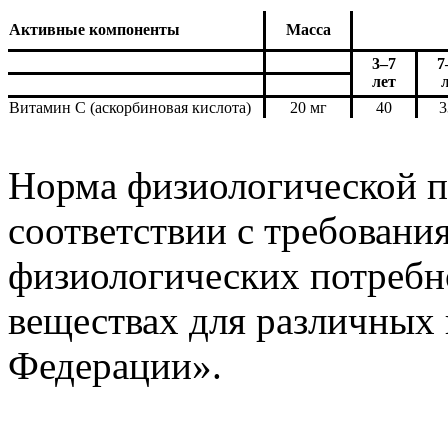
Активные компоненты
Масса
3–7
7
лет
Витамин С (аскорбиновая кислота)
20 мг
40
3
Норма физиологической п
соответствии с требован
физиологических потребн
веществах для различных 
Федерации».