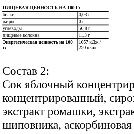
ПИЩЕВАЯ ЦЕННОСТЬ НА 100 Г:
белки
0,03 г
жиры
0 г
углеводы
56,8 г
пищевые волокна
11,3 г
Энергетическая ценность на 100
1057 кДж /
г:
250 ккал
Состав 2:
Сок яблочный концентри
концентрированный, сиро
экстракт ромашки, экстрак
шиповника, аскорбиновая 