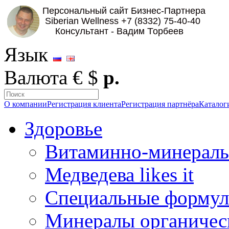
Язык
Валюта
€
$
р.
О компании
Регистрация клиента
Регистрация партнёра
Каталог
Здоровье
Витаминно-минераль
Медведева likes it
Специальные форму
Минералы органичес