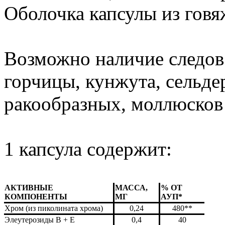
Оболочка капсулы из говя
Возможно наличие следов 
горчицы, кунжута, сельде
ракообразных, моллюсков 
1 капсула содержит:
АКТИВНЫЕ
МАССА,
% ОТ
КОМПОНЕНТЫ
МГ
АУП*
Хром (из пиколината хрома)
0,24
480**
Элеутерозиды В + Е
0,4
40