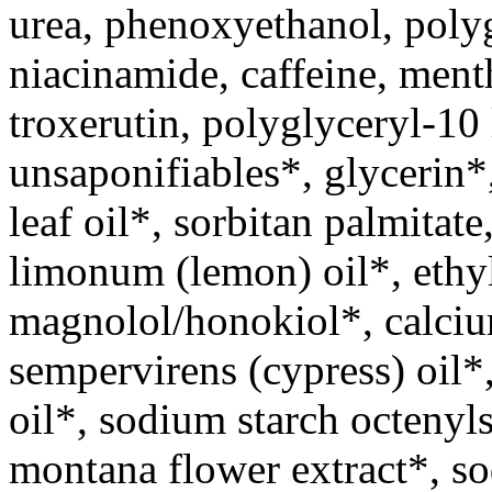
urea, phenoxyethanol, polyg
niacinamide, caffeine, ment
troxerutin, polyglyceryl-10 
unsaponifiables*, glycerin*
leaf oil*, sorbitan palmitat
limonum (lemon) oil*, ethy
magnolol/honokiol*, calciu
sempervirens (cypress) oil*,
oil*, sodium starch octenyl
montana flower extract*, s