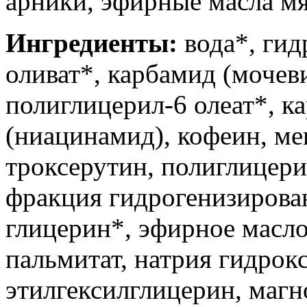
арники, эфирные масла мя
Ингредиенты:
вода*, гид
оливат*, карбамид (мочев
полиглицерил-6 олеат*, к
(ниацинамид), кофеин, ме
троксерутин, полиглицери
фракция гидрогенизирован
глицерин*, эфирное масло
пальмитат, натрия гидрок
этилгексилглицерин, магн