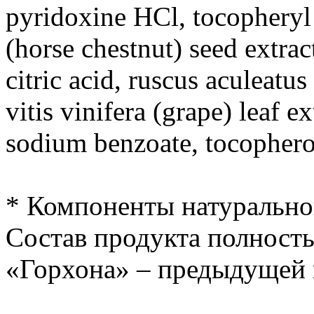
pyridoxine HCl, tocopheryl
(horse chestnut) seed extrac
citric acid, ruscus aculeatu
vitis vinifera (grape) leaf e
sodium benzoate, tocopherol
* Компоненты натурально
Состав продукта полност
«Горхона» – предыдущей 