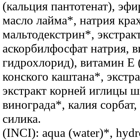
(кальция пантотенат), эф
масло лайма*, натрия кра
мальтодекстрин*, экстрак
аскорбилфосфат натрия, 
гидрохлорид), витамин Е 
конского каштана*, экстр
экстракт корней иглицы ш
винограда*, калия сорбат,
силика.
(INCI): aqua (water)*, hydr