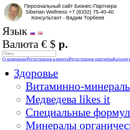
Язык
Валюта
€
$
р.
О компании
Регистрация клиента
Регистрация партнёра
Каталог
Здоровье
Витаминно-минераль
Медведева likes it
Специальные форму
Минералы органичес