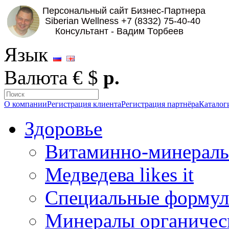
Язык
Валюта
€
$
р.
О компании
Регистрация клиента
Регистрация партнёра
Каталог
Здоровье
Витаминно-минераль
Медведева likes it
Специальные форму
Минералы органичес