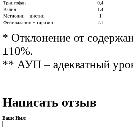
Триптофан
0,4
Валин
1,4
Метионин + цистин
1
Фенилаланин + тирозин
2,1
* Отклонение от содержан
±10%.
** АУП – адекватный уро
Написать отзыв
Ваше Имя: