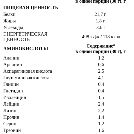
в одной порции (30 г), г
ПИЩЕВАЯ ЦЕННОСТЬ
Белки
21,7 г
Жиры
1,8 г
Углеводы
3,6 г
ЭНЕРГЕТИЧЕСКАЯ
498 кДж / 118 ккал
ЦЕННОСТЬ
Содержание*
АМИНОКИСЛОТЫ
в одной порции (30 г), г
Аланин
1,2
Аргинин
0,6
Аспарагиновая кислота
2,5
Глутаминовая кислота
4,1
Глицин
0,4
Гистидин
0,4
Изолейцин
1,5
Лейцин
2,4
Лизин
2,2
Пролин
1,4
Серин
1,2
Треонин
1,6