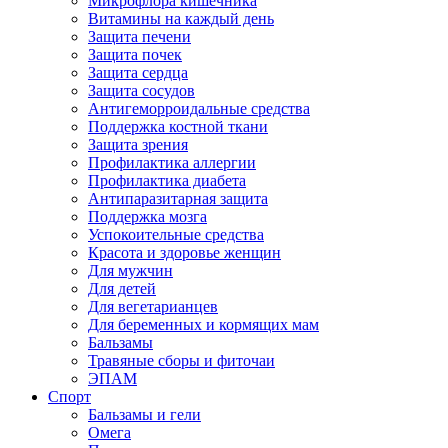
Микрофлора кишечника
Витамины на каждый день
Защита печени
Защита почек
Защита сердца
Защита сосудов
Антигеморроидальные средства
Поддержка костной ткани
Защита зрения
Профилактика аллергии
Профилактика диабета
Антипаразитарная защита
Поддержка мозга
Успокоительные средства
Красота и здоровье женщин
Для мужчин
Для детей
Для вегетарианцев
Для беременных и кормящих мам
Бальзамы
Травяные сборы и фиточаи
ЭПАМ
Спорт
Бальзамы и гели
Омега