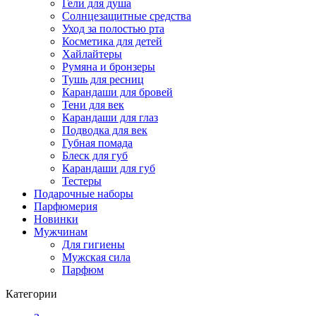
Гели для душа
Солнцезащитные средства
Уход за полостью рта
Косметика для детей
Хайлайтеры
Румяна и бронзеры
Тушь для ресниц
Карандаши для бровей
Тени для век
Карандаши для глаз
Подводка для век
Губная помада
Блеск для губ
Карандаши для губ
Тестеры
Подарочные наборы
Парфюмерия
Новинки
Мужчинам
Для гигиены
Мужская сила
Парфюм
Категории