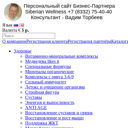
Язык
Валюта
€
$
р.
О компании
Регистрация клиента
Регистрация партнёра
Каталог
Здоровье
Витаминно-минеральные комплексы
Медведева likes it
Специальные формулы
Минералы органические
Комплексы с омега 3-6-9
Сильный иммунитет
Детокс и очищение организма
Стройная фигура
Суставы
Энергия и выносливость
ANTI AGE
Восстановление суставов и связок
Восстановление и рост мышц
Поддержка ЖКТ