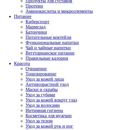
Продукты для суставов
Протеин
Аминокислоты и микроэлементы
Питание
Киберспорт
Мармелад
Батончики
Питательные коктейли
Функциональные напитки
Чай и чайные напитки
Вегетарианское питание
Правильные калории
Красота
Очищение
Тонизирование
Уход за кожей лица
Антивозрастной уход
Маски и скрабы
Уход за губами
Уход за кожей вокруг глаз
Уход за волосами
Интимная гигиена
Косметика для мужчин
Уход за телом
Уход за кожей рук и ног