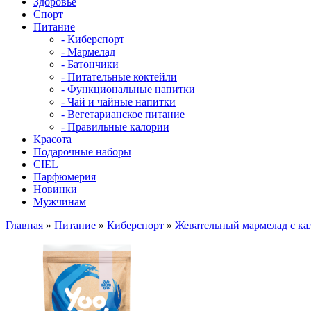
Здоровье
Спорт
Питание
- Киберспорт
- Мармелад
- Батончики
- Питательные коктейли
- Функциональные напитки
- Чай и чайные напитки
- Вегетарианское питание
- Правильные калории
Красота
Подарочные наборы
CIEL
Парфюмерия
Новинки
Мужчинам
Главная
»
Питание
»
Киберспорт
»
Жевательный мармелад с кал