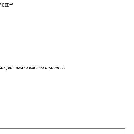
РСП**
х, как ягоды клюквы и рябины.