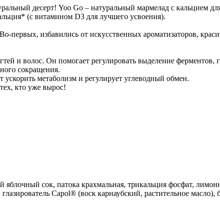
альный десерт! Yoo Gо – натуральный мармелад с кальцием для 
альция* (с витамином D3 для лучшего усвоения).
о-первых, избавились от искусственных ароматизаторов, красит
гтей и волос. Он помогает регулировать выделение ферментов, г
ного сокращения.
 ускорить метаболизм и регулирует углеводный обмен.
 тех, кто уже вырос!
яблочный сок, патока крахмальная, трикальция фосфат, лимонна
 глазирователь Capol® (воск карнаубский, растительное масло),