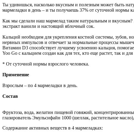
Ты удивишься, насколько вкусным и полезным может быть натур
мармеладки в день – и ты получаешь 37% от суточной нормы к
Как мы сделали наш мармелад таким натуральным и вкусным? В
экстракт ванили и настоящий яблочный сок.
Кальций необходим для укрепления костной системы, зубов, но
нервных импульсов и отвечает за нормальные процессы мышеч
Витамин D3 способствует лучшему усвоению кальция, помогает
Yoo Go с кальцием создан как для тех, кто еще растет, так и для
* От суточной нормы взрослого человека.
Применение
Взрослым – по 4 мармеладки в день.
Состав
Фруктоза, вода, желатин пищевой говяжий, концентрированный 
глазирователь Эмульсифайн 1000 (шеллак, растительное масло),
Содержание активных веществ в 4 мармеладках: