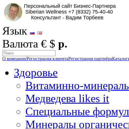
Язык
Валюта
€
$
р.
О компании
Регистрация клиента
Регистрация партнёра
Каталог
Здоровье
Витаминно-минераль
Медведева likes it
Специальные форму
Минералы органичес