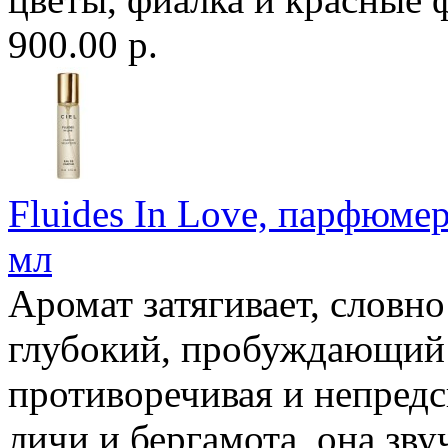
900.00 р.
Fluides In Love, парфюмер
мл
Аромат затягивает, словн
глубокий, пробуждающий 
противоречивая и непредс
личи и бергамота, она зву