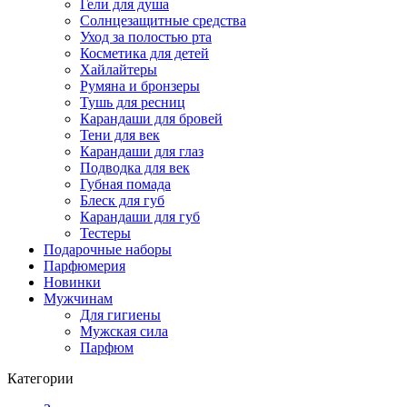
Гели для душа
Солнцезащитные средства
Уход за полостью рта
Косметика для детей
Хайлайтеры
Румяна и бронзеры
Тушь для ресниц
Карандаши для бровей
Тени для век
Карандаши для глаз
Подводка для век
Губная помада
Блеск для губ
Карандаши для губ
Тестеры
Подарочные наборы
Парфюмерия
Новинки
Мужчинам
Для гигиены
Мужская сила
Парфюм
Категории