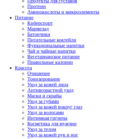
Продукты для суставов
Протеин
Аминокислоты и микроэлементы
Питание
Киберспорт
Мармелад
Батончики
Питательные коктейли
Функциональные напитки
Чай и чайные напитки
Вегетарианское питание
Правильные калории
Красота
Очищение
Тонизирование
Уход за кожей лица
Антивозрастной уход
Маски и скрабы
Уход за губами
Уход за кожей вокруг глаз
Уход за волосами
Интимная гигиена
Косметика для мужчин
Уход за телом
Уход за кожей рук и ног