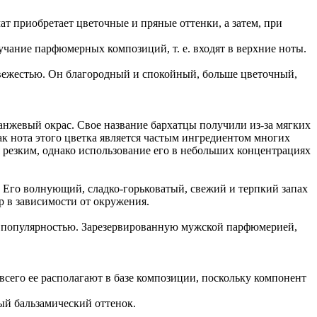
т приобретает цветочные и пряные оттенки, а затем, при
вучание парфюмерных композиций, т. е. входят в верхние ноты.
свежестью. Он благородный и спокойный, больше цветочный,
анжевый окрас. Свое название бархатцы получили из-за мягких
к нота этого цветка является частым ингредиентом многих
 резким, однако использование его в небольших концентрациях
 Его волнующий, сладко-горьковатый, свежий и терпкий запах
р в зависимости от окружения.
ой популярностью. Зарезервированную мужской парфюмерией,
всего ее располагают в базе композиции, поскольку компонент
ный бальзамический оттенок.