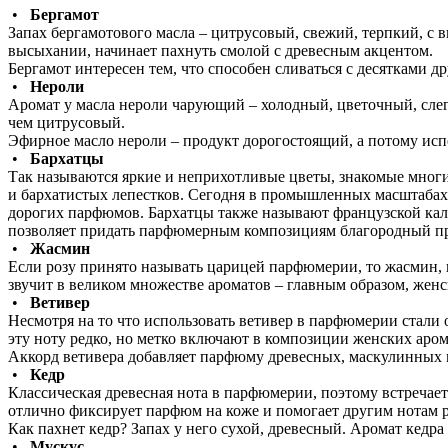
•
Бергамот
Запах бергамотового масла – цитрусовый, свежий, терпкий, с
высыхании, начинает пахнуть смолой с древесным акцентом.
Бергамот интересен тем, что способен сливаться с десятками 
•
Нероли
Аромат у масла нероли чарующий – холодный, цветочный, сле
чем цитрусовый.
Эфирное масло нероли – продукт дорогостоящий, а потому исп
•
Бархатцы
Так называются яркие и неприхотливые цветы, знакомые многи
и бархатистых лепестков. Сегодня в промышленных масштабах 
дорогих парфюмов. Бархатцы также называют французской кале
позволяет придать парфюмерным композициям благородный пр
•
Жасмин
Если розу принято называть царицей парфюмерии, то жасмин, 
звучит в великом множестве ароматов – главным образом, жен
•
Ветивер
Несмотря на то что использовать ветивер в парфюмерии стали
эту ноту редко, но метко включают в композиции женских аром
Аккорд ветивера добавляет парфюму древесных, маскулинных и
•
Кедр
Классическая древесная нота в парфюмерии, поэтому встречае
отлично фиксирует парфюм на коже и помогает другим нотам р
Как пахнет кедр? Запах у него сухой, древесный. Аромат кедра
•
Мускус