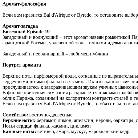
Аромат-философия
Если вам нравится Bal d'Afrique от Byredo, то остановите выбор
Аромат-загадка
Богемный Episode 19
Загадочный и волнующий – этот аромат навеян романтикой Па
французской богемы, увлеченной эклектичными идеями аванга
Загадочный и неординарный – любимец публики!
Портрет аромата
Верхние ноты парфюмерной воды, сотканные из выразительных 
сердечными нотами фиалки и жасмина. Их изысканное звучан
прислушиваетесь к завораживающим звукам уличных шансонье
В финале цветочная симфония раскрывается пряными шлейфов
облик Парижа, созданный на колоритном контрасте стилей и т
Если вам нравится Bal d'Afrique от Byredo, то обязательно оста
Семейство:
восточно-древесные
Верхние ноты:
бергамот, лимон, апельсин, нероли, бархатцы,
Ноты сердца:
фиалка, жасмин, цикламен
Базовые ноты:
ветивер, амбра, мускус, марокканский кедр