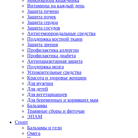
Микрофлора кишечника
Витамины на каждый день
Защита печени
Защита почек
Защита сердца
Защита сосудов
Антигеморроидальные средства
Поддержка костной ткани
Защита зрения
Профилактика аллергии
Профилактика диабета
Антипаразитарная защита
Поддержка мозга
Успокоительные средства
Красота и здоровье женщин
Для мужчин
Для детей
Для вегетарианцев
Для беременных и кормящих мам
Бальзамы
Травяные сборы и фиточаи
ЭПАМ
Спорт
Бальзамы и гели
Омега