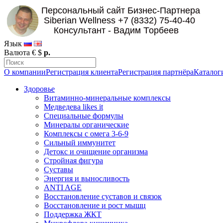
Язык
Валюта
€
$
р.
О компании
Регистрация клиента
Регистрация партнёра
Каталог
Здоровье
Витаминно-минеральные комплексы
Медведева likes it
Специальные формулы
Минералы органические
Комплексы с омега 3-6-9
Сильный иммунитет
Детокс и очищение организма
Стройная фигура
Суставы
Энергия и выносливость
ANTI AGE
Восстановление суставов и связок
Восстановление и рост мышц
Поддержка ЖКТ