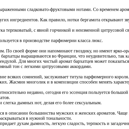
 выраженными сладковато-фруктовыми нотами. Со временем арома
других ингредиентов. Как правило, нотки бергамота открывают з
гка терпковатый, с явной горчинкой и неизменной цитрусовой 
ользуется в производстве парфюмерии класса люкс.
м. По своей форме они напоминают гвоздику, но имеют ярко-ор
бархатцы выращиваются во Франции, что неудивительно, так ка
ндулой. Для многих чистый аромат бархатцев может показаться
яный тон с легкими цитрусовыми аккордами.
вне всяких сомнений, заслуживает титула парфюмерного короля.
ских. Жасмин многолик и в композиции способен менять характе
 относительно недавно, сегодня его эссенция пользуется больш
атов.
 слегка дымных нот, делая его более сексуальным.
тся в описании большинства мужских и женских ароматов. Чаще 
аскрываться в нужной тональности.
 придает духам дымность, легкую сладость, терпкость и загадоч