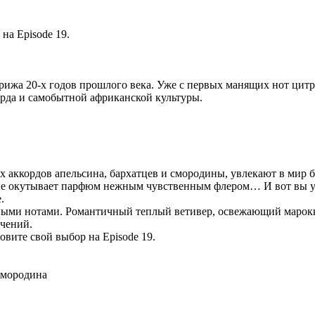
 на Episode 19.
рижа 20-х годов прошлого века. Уже с первых манящих нот цит
рда и самобытной африканской культуры.
аккордов апельсина, бархатцев и смородины, увлекают в мир б
ие окутывает парфюм нежным чувственным флером… И вот вы у
.
ыми нотами. Романтичный теплый ветивер, освежающий марокк
ечений.
новите свой выбор на Episode 19.
 смородина