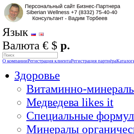
Язык
Валюта
€
$
р.
О компании
Регистрация клиента
Регистрация партнёра
Каталог
Здоровье
Витаминно-минераль
Медведева likes it
Специальные форму
Минералы органичес