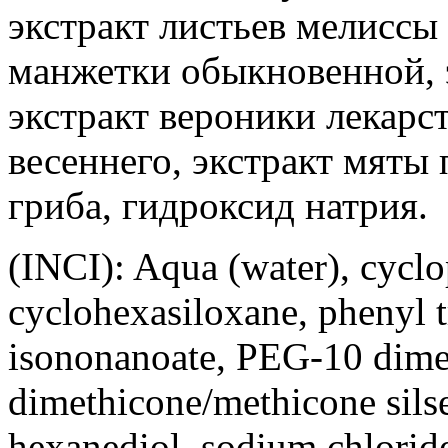
экстракт листьев мелиссы 
манжетки обыкновенной, 
экстракт вероники лекарс
весеннего, экстракт мяты 
гриба, гидроксид натрия.
(INCI): Aqua (water), cyclo
cyclohexasiloxane, phenyl t
isononanoate, PEG-10 dimet
dimethicone/methicone sils
hexanediol, sodium chloride