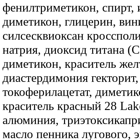
фенилтриметикон, спирт,
диметикон, глицерин, ви
силсесквиоксан кроссполи
натрия, диоксид титана (C
диметикон, краситель жел
диастердимония гекторит, 
токоферилацетат, диметик
краситель красный 28 Lak
алюминия, триэтоксикапр
масло пенника лугового, 